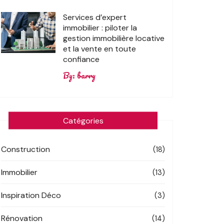
Services d’expert
immobilier : piloter la
gestion immobilière locative
et la vente en toute
confiance
By:
barry
Catégories
Construction
(18)
Immobilier
(13)
Inspiration Déco
(3)
Rénovation
(14)