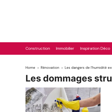
Skip
to
content
Construction
Immobilier
Inspiration Déco
Home
Rénovation
Les dangers de l’humidité e
Les dommages stru